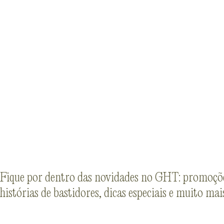
Disponível em *
CV *
file PDF
Comentários
Aceito os
termos de privacidade
*
Fique por dentro das novidades no GHT: promoçõe
histórias de bastidores, dicas especiais e muito mai