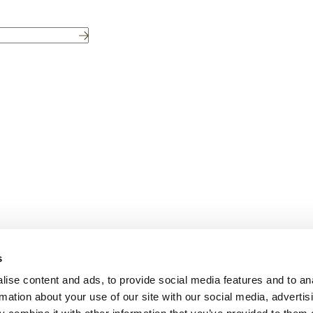
Submit
bility
s
s
ise content and ads, to provide social media features and to an
rmation about your use of our site with our social media, advertis