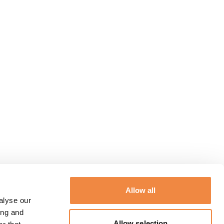
Allow all
alyse our
ing and
Allow selection