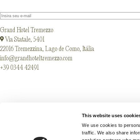
Grand Hotel Tremezzo
Via Statale, 5401
22016 Tremezzina, Lago de Como, Itália
info@grandhoteltremezzo.com
+39 0344 42491
Parceiros
Legal Info & Accessi
Códigos GDS
Privacy
This website uses cookie
Trabalhe conosco
Cookie Preference
We use cookies to personal
traffic. We also share info